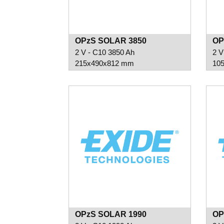
OPzS SOLAR 3850
OP
2 V - C10 3850 Ah
2 V
215x490x812 mm
10
OPzS SOLAR 1990
OP