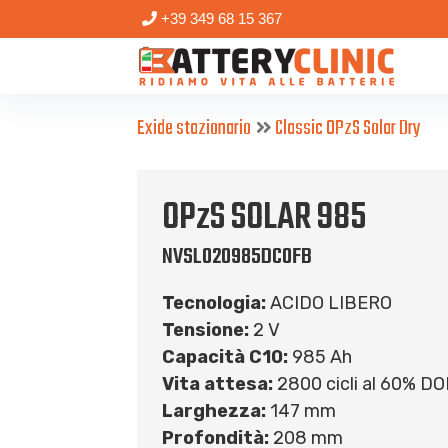
+39 349 68 15 367
Exide stazionario
Classic OPzS Solar Dry
OPzS SOLAR 985
NVSL020985DC0FB
Tecnologia:
ACIDO LIBERO
Tensione:
2 V
Capacità C10:
985 Ah
Vita attesa:
2800 cicli al 60% D
Larghezza:
147 mm
Profondità:
208 mm