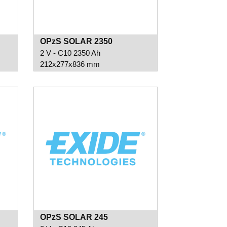
OPzS SOLAR 2350
2 V - C10 2350 Ah
212x277x836 mm
OPzS SOLAR 245