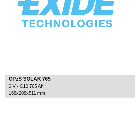
OPzS SOLAR 765
2 V - C10 765 Ah
168x208x511 mm