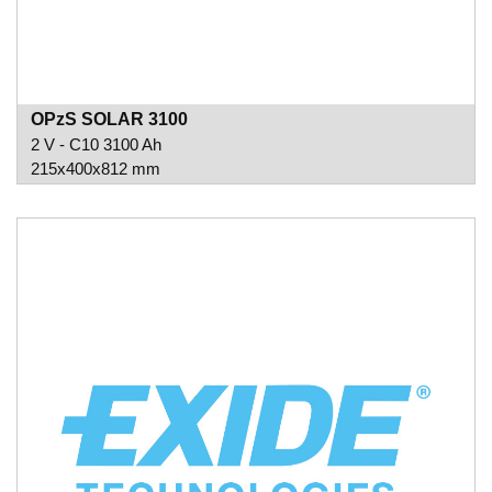
OPzS SOLAR 3100
2 V - C10 3100 Ah
215x400x812 mm