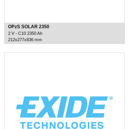
OPzS SOLAR 2350
2 V - C10 2350 Ah
212x277x836 mm