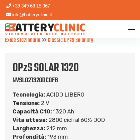
+39 349 68 15 367
info@batteryclinic.it
Exide stazionario
Classic OPzS Solar Dry
OPzS SOLAR 1320
NVSL021320DC0FB
Tecnologia:
ACIDO LIBERO
Tensione:
2 V
Capacità C10:
1320 Ah
Vita attesa:
2800 cicli al 60% DOD
Larghezza:
212 mm
Profondità:
193 mm