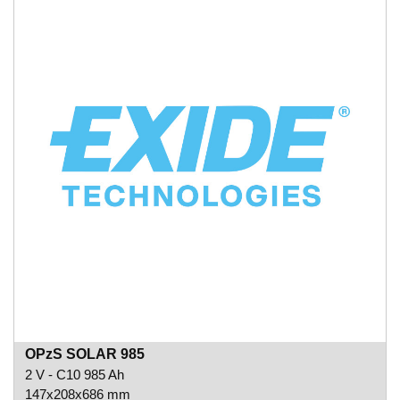
OPzS SOLAR 985
2 V - C10 985 Ah
147x208x686 mm