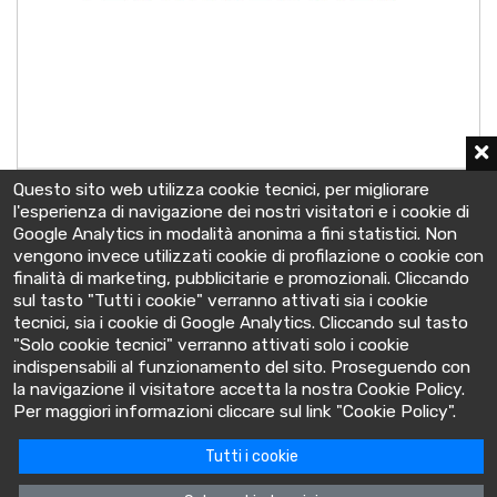
OPzS SOLAR 4100
Questo sito web utilizza cookie tecnici, per migliorare
2 V - C10 4100 Ah
l'esperienza di navigazione dei nostri visitatori e i cookie di
215x490x812 mm
Google Analytics in modalità anonima a fini statistici. Non
vengono invece utilizzati cookie di profilazione o cookie con
finalità di marketing, pubblicitarie e promozionali. Cliccando
sul tasto "Tutti i cookie" verranno attivati sia i cookie
tecnici, sia i cookie di Google Analytics. Cliccando sul tasto
"Solo cookie tecnici" verranno attivati solo i cookie
indispensabili al funzionamento del sito. Proseguendo con
la navigazione il visitatore accetta la nostra Cookie Policy.
BatteryClinic
Per maggiori informazioni cliccare sul link "Cookie Policy".
Tutti i cookie
Via Cooperativa lime, 14 - 10095 - Grugliasco (TO) Italia
P.IVA: 10618480015