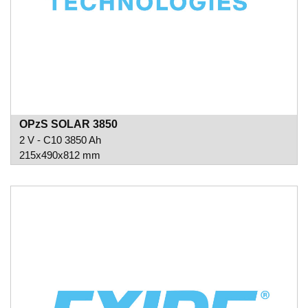
OPzS SOLAR 3850
2 V - C10 3850 Ah
215x490x812 mm