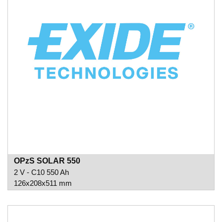
OPzS SOLAR 550
2 V - C10 550 Ah
126x208x511 mm