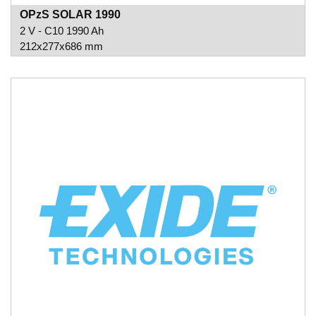
OPzS SOLAR 1990
2 V - C10 1990 Ah
212x277x686 mm