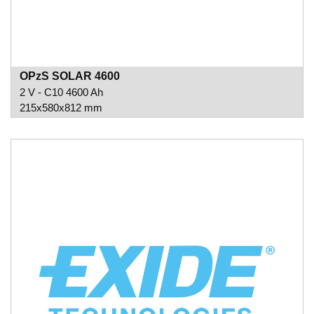
OPzS SOLAR 4600
2 V - C10 4600 Ah
215x580x812 mm