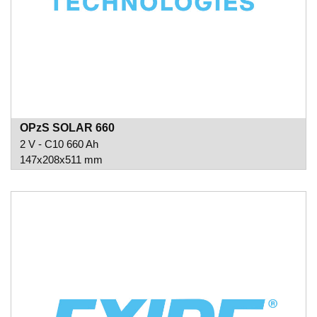
OPzS SOLAR 660
2 V - C10 660 Ah
147x208x511 mm