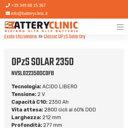
+39 349 68 15 367
info@batteryclinic.it
Exide stazionario
Classic OPzS Solar Dry
OPzS SOLAR 2350
NVSL022350DC0FB
Tecnologia:
ACIDO LIBERO
Tensione:
2 V
Capacità C10:
2350 Ah
Vita attesa:
2800 cicli al 60% DOD
Larghezza:
212 mm
Profondità:
277 mm