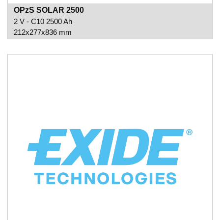
OPzS SOLAR 2500
2 V - C10 2500 Ah
212x277x836 mm