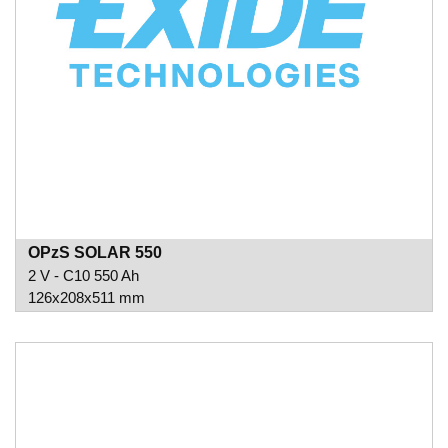
OPzS SOLAR 550
2 V - C10 550 Ah
126x208x511 mm