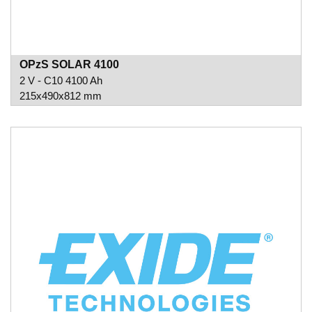
OPzS SOLAR 4100
2 V - C10 4100 Ah
215x490x812 mm