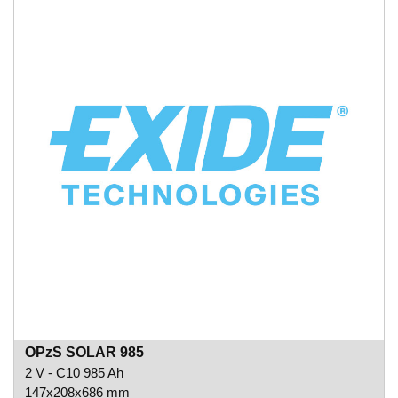
OPzS SOLAR 985
2 V - C10 985 Ah
147x208x686 mm