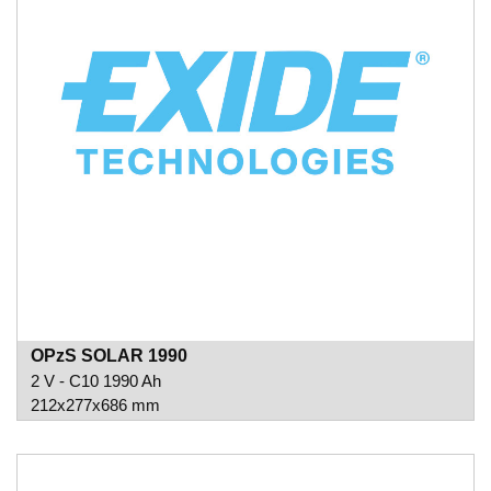
OPzS SOLAR 1990
2 V - C10 1990 Ah
212x277x686 mm