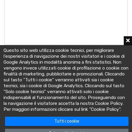
OPzS SOLAR 3350
Questo sito web utilizza cookie tecnici, per migliorare
2 V - C10 3350 Ah
l'esperienza di navigazione dei nostri visitatori e i cookie di
215x400x812 mm
Google Analytics in modalità anonima a fini statistici. Non
vengono invece utilizzati cookie di profilazione o cookie con
finalità di marketing, pubblicitarie e promozionali. Cliccando
sul tasto "Tutti i cookie" verranno attivati sia i cookie
tecnici, sia i cookie di Google Analytics. Cliccando sul tasto
"Solo cookie tecnici" verranno attivati solo i cookie
indispensabili al funzionamento del sito. Proseguendo con
la navigazione il visitatore accetta la nostra Cookie Policy.
BatteryClinic
Per maggiori informazioni cliccare sul link "Cookie Policy".
Tutti i cookie
Via Cooperativa lime, 14 - 10095 - Grugliasco (TO) Italia
P.IVA: 10618480015