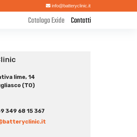
info@batteryclinic.it
Catalogo Exide
Contatti
linic
tiva lime, 14
gliasco (TO)
9 349 68 15 367
@batteryclinic.it