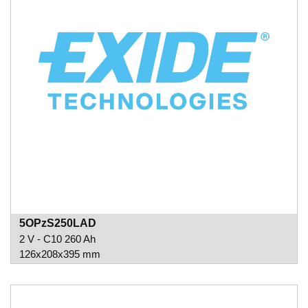
5OPzS250LAD
2 V - C10 260 Ah
126x208x395 mm