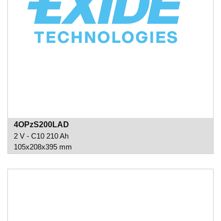
4OPzS200LAD
2 V - C10 210 Ah
105x208x395 mm