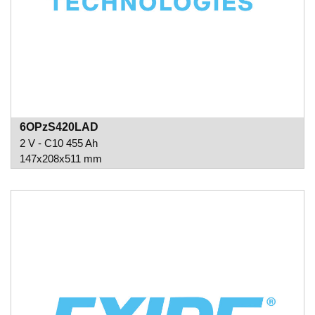
6OPzS420LAD
2 V - C10 455 Ah
147x208x511 mm