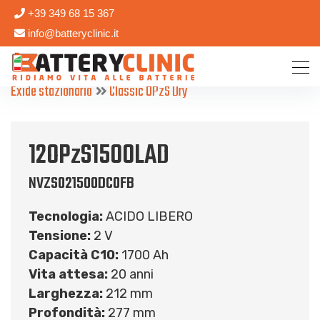
+39 349 68 15 367
info@batteryclinic.it
Exide stazionario
Classic OPzS Dry
12OPzS1500LAD
NVZS021500DC0FB
Tecnologia:
ACIDO LIBERO
Tensione:
2 V
Capacità C10:
1700 Ah
Vita attesa:
20 anni
Larghezza:
212 mm
Profondità:
277 mm