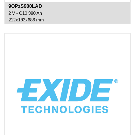
9OPzS900LAD
2 V - C10 980 Ah
212x193x686 mm