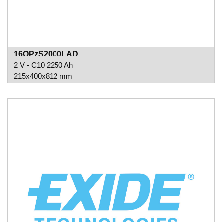
16OPzS2000LAD
2 V - C10 2250 Ah
215x400x812 mm