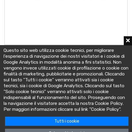
6OPzS600LAD
Questo sito web utilizza cookie tecnici, per migliorare
2 V - C10 680 Ah
l'esperienza di navigazione dei nostri visitatori e i cookie di
147x208x686 mm
Google Analytics in modalità anonima a fini statistici. Non
vengono invece utilizzati cookie di profilazione o cookie con
finalità di marketing, pubblicitarie e promozionali. Cliccando
sul tasto "Tutti i cookie" verranno attivati sia i cookie
tecnici, sia i cookie di Google Analytics. Cliccando sul tasto
"Solo cookie tecnici" verranno attivati solo i cookie
indispensabili al funzionamento del sito. Proseguendo con
la navigazione il visitatore accetta la nostra Cookie Policy.
BatteryClinic
Per maggiori informazioni cliccare sul link "Cookie Policy".
Tutti i cookie
Via Cooperativa lime, 14 - 10095 - Grugliasco (TO) Italia
P.IVA: 10618480015