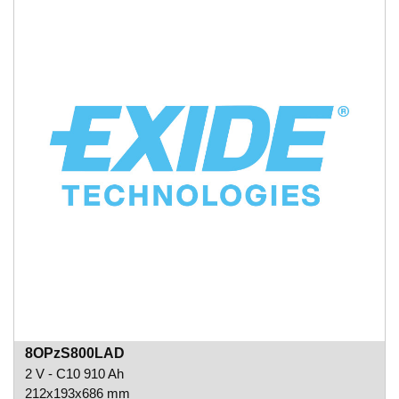
8OPzS800LAD
2 V - C10 910 Ah
212x193x686 mm