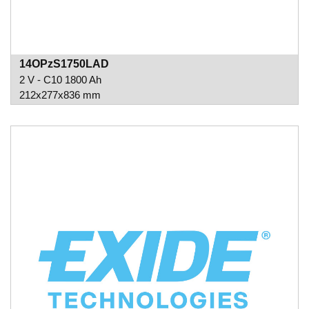
14OPzS1750LAD
2 V - C10 1800 Ah
212x277x836 mm