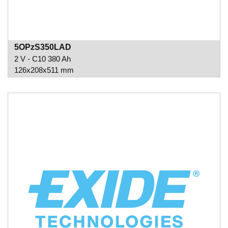
5OPzS350LAD
2 V - C10 380 Ah
126x208x511 mm