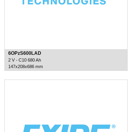
6OPzS600LAD
2 V - C10 680 Ah
147x208x686 mm