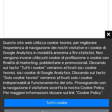
7OPzS700LAD
Questo sito web utilizza cookie tecnici, per migliorare
2 V - C10 750 Ah
l'esperienza di navigazione dei nostri visitatori e i cookie di
147x208x686 mm
Google Analytics in modalità anonima a fini statistici. Non
vengono invece utilizzati cookie di profilazione o cookie con
finalità di marketing, pubblicitarie e promozionali. Cliccando
sul tasto "Tutti i cookie" verranno attivati sia i cookie
tecnici, sia i cookie di Google Analytics. Cliccando sul tasto
"Solo cookie tecnici" verranno attivati solo i cookie
indispensabili al funzionamento del sito. Proseguendo con
la navigazione il visitatore accetta la nostra Cookie Policy.
BatteryClinic
Per maggiori informazioni cliccare sul link "Cookie Policy".
Tutti i cookie
Via Cooperativa lime, 14 - 10095 - Grugliasco (TO) Italia
P.IVA: 10618480015