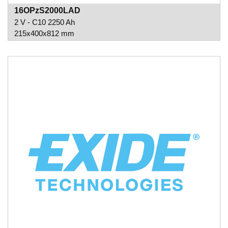
16OPzS2000LAD
2 V - C10 2250 Ah
215x400x812 mm