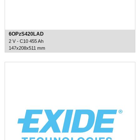
6OPzS420LAD
2 V - C10 455 Ah
147x208x511 mm