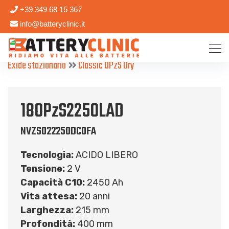
+39 349 68 15 367
info@batteryclinic.it
Exide stazionario
Classic OPzS Dry
18OPzS2250LAD
NVZS022250DC0FA
Tecnologia:
ACIDO LIBERO
Tensione:
2 V
Capacità C10:
2450 Ah
Vita attesa:
20 anni
Larghezza:
215 mm
Profondità:
400 mm