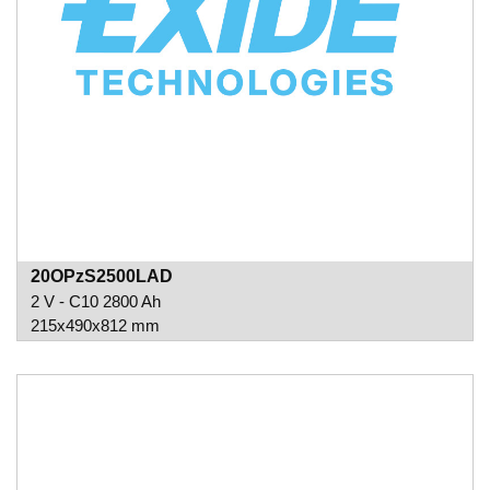
20OPzS2500LAD
2 V - C10 2800 Ah
215x490x812 mm