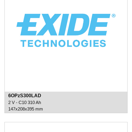
6OPzS300LAD
2 V - C10 310 Ah
147x208x395 mm