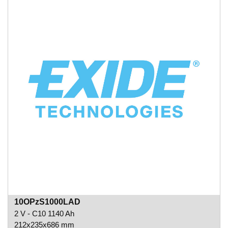
10OPzS1000LAD
2 V - C10 1140 Ah
212x235x686 mm