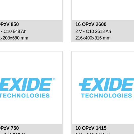
OPzV 850
16 OPzV 2600
 - C10 848 Ah
2 V - C10 2613 Ah
7x208x690 mm
216x400x816 mm
OPzV 750
10 OPzV 1415