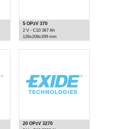
5 OPzV 370
2 V - C10 367 Ah
126x208x399 mm
20 OPzV 3270