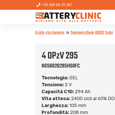
+39 349 68 15 367
Exide stazionario
Sonnenschein A600 Solar
4 OPzV 295
NGS6020295HS0FC
Tecnologia:
GEL
Tensione:
2 V
Capacità C10:
294 Ah
Vita attesa:
2400 cicli al 60% D
Larghezza:
105 mm
Profondità:
208 mm