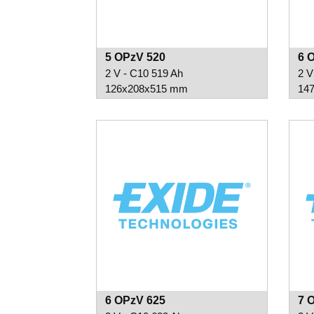
5 OPzV 520
6 
2 V - C10 519 Ah
2 V
126x208x515 mm
14
6 OPzV 625
7 