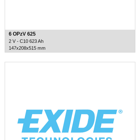
6 OPzV 625
2 V - C10 623 Ah
147x208x515 mm