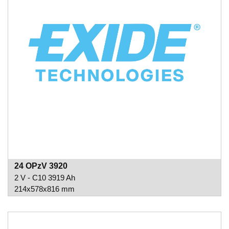
24 OPzV 3920
2 V - C10 3919 Ah
214x578x816 mm