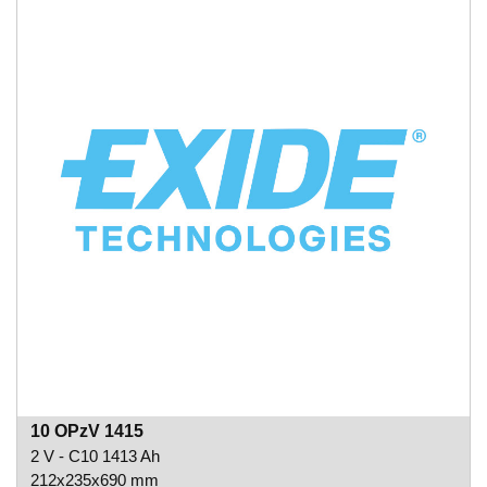
10 OPzV 1415
2 V - C10 1413 Ah
212x235x690 mm