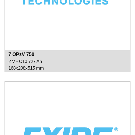
7 OPzV 750
2 V - C10 727 Ah
168x208x515 mm