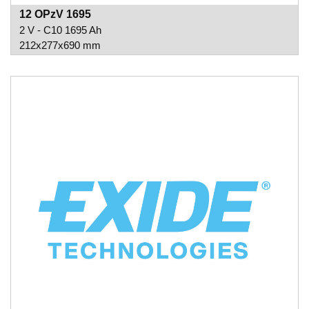
12 OPzV 1695
2 V - C10 1695 Ah
212x277x690 mm