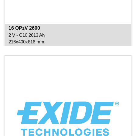
16 OPzV 2600
2 V - C10 2613 Ah
216x400x816 mm