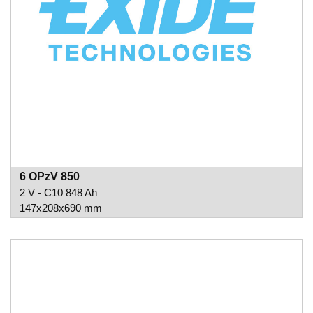
6 OPzV 850
2 V - C10 848 Ah
147x208x690 mm