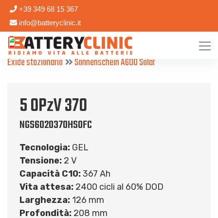
+39 349 68 15 367
info@batteryclinic.it
Exide stazionario
Sonnenschein A600 Solar
5 OPzV 370
NGS6020370HS0FC
Tecnologia:
GEL
Tensione:
2 V
Capacità C10:
367 Ah
Vita attesa:
2400 cicli al 60% DOD
Larghezza:
126 mm
Profondità:
208 mm