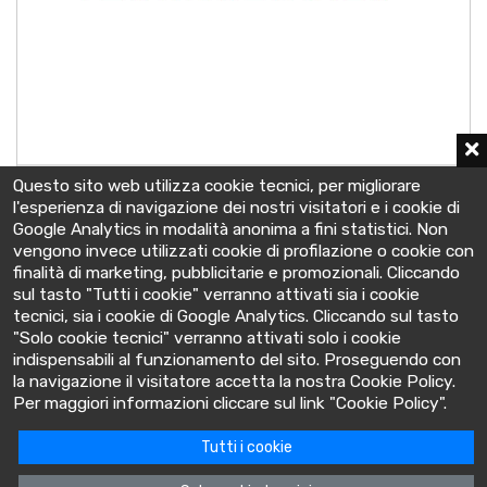
6 OPzV 440
Questo sito web utilizza cookie tecnici, per migliorare
2 V - C10 440 Ah
l'esperienza di navigazione dei nostri visitatori e i cookie di
147x208x399 mm
Google Analytics in modalità anonima a fini statistici. Non
vengono invece utilizzati cookie di profilazione o cookie con
finalità di marketing, pubblicitarie e promozionali. Cliccando
sul tasto "Tutti i cookie" verranno attivati sia i cookie
tecnici, sia i cookie di Google Analytics. Cliccando sul tasto
"Solo cookie tecnici" verranno attivati solo i cookie
indispensabili al funzionamento del sito. Proseguendo con
la navigazione il visitatore accetta la nostra Cookie Policy.
BatteryClinic
Per maggiori informazioni cliccare sul link "Cookie Policy".
Tutti i cookie
Via Cooperativa lime, 14 - 10095 - Grugliasco (TO) Italia
P.IVA: 10618480015