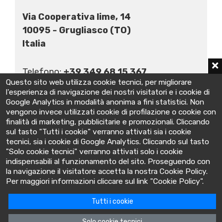
Via Cooperativa lime, 14
10095 - Grugliasco (TO)
Italia
Telefono:
+39 349 68 15 367
Questo sito web utilizza cookie tecnici, per migliorare
E-mail:
info@batteryclinic.it
l'esperienza di navigazione dei nostri visitatori e i cookie di
Google Analytics in modalità anonima a fini statistici. Non
vengono invece utilizzati cookie di profilazione o cookie con
finalità di marketing, pubblicitarie e promozionali. Cliccando
sul tasto "Tutti i cookie" verranno attivati sia i cookie
tecnici, sia i cookie di Google Analytics. Cliccando sul tasto
"Solo cookie tecnici" verranno attivati solo i cookie
indispensabili al funzionamento del sito. Proseguendo con
la navigazione il visitatore accetta la nostra Cookie Policy.
BatteryClinic
Per maggiori informazioni cliccare sul link "Cookie Policy".
Tutti i cookie
Via Cooperativa lime, 14 - 10095 - Grugliasco (TO) Italia
P.IVA: 10618480015
Solo cookie tecnici