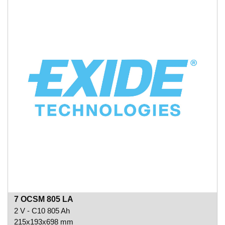
7 OCSM 805 LA
2 V - C10 805 Ah
215x193x698 mm