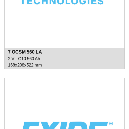
7 OCSM 560 LA
2 V - C10 560 Ah
168x208x522 mm