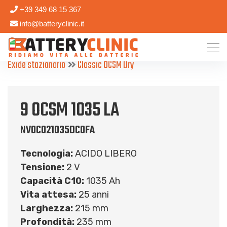
+39 349 68 15 367
info@batteryclinic.it
Exide stazionario
Classic OCSM Dry
9 OCSM 1035 LA
NVOC021035DC0FA
Tecnologia:
ACIDO LIBERO
Tensione:
2 V
Capacità C10:
1035 Ah
Vita attesa:
25 anni
Larghezza:
215 mm
Profondità:
235 mm