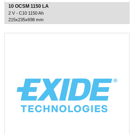
10 OCSM 1150 LA
2 V - C10 1150 Ah
215x235x698 mm