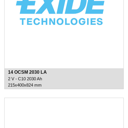
14 OCSM 2030 LA
2 V - C10 2030 Ah
215x400x824 mm