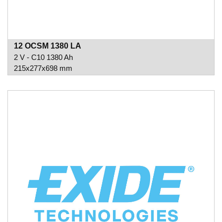
12 OCSM 1380 LA
2 V - C10 1380 Ah
215x277x698 mm