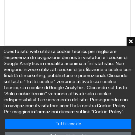
4 OCSM 320 LA
Questo sito web utilizza cookie tecnici, per migliorare
2 V - C10 320 Ah
l'esperienza di navigazione dei nostri visitatori e i cookie di
126x208x522 mm
Google Analytics in modalità anonima a fini statistici. Non
vengono invece utilizzati cookie di profilazione o cookie con
finalità di marketing, pubblicitarie e promozionali. Cliccando
sul tasto "Tutti i cookie" verranno attivati sia i cookie
tecnici, sia i cookie di Google Analytics. Cliccando sul tasto
"Solo cookie tecnici" verranno attivati solo i cookie
indispensabili al funzionamento del sito. Proseguendo con
la navigazione il visitatore accetta la nostra Cookie Policy.
BatteryClinic
Per maggiori informazioni cliccare sul link "Cookie Policy".
Tutti i cookie
Via Cooperativa lime, 14 - 10095 - Grugliasco (TO) Italia
P.IVA: 10618480015