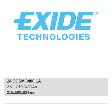
24 OCSM 3480 LA
2 V - C10 3480 Ah
215x580x824 mm