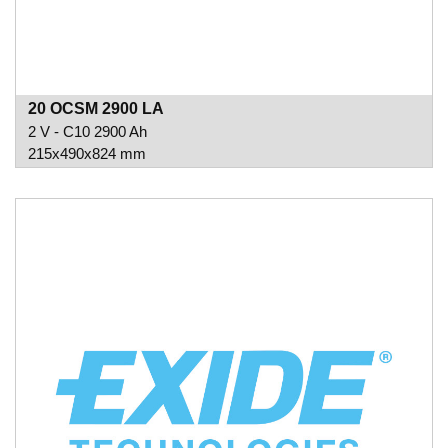
20 OCSM 2900 LA
2 V - C10 2900 Ah
215x490x824 mm