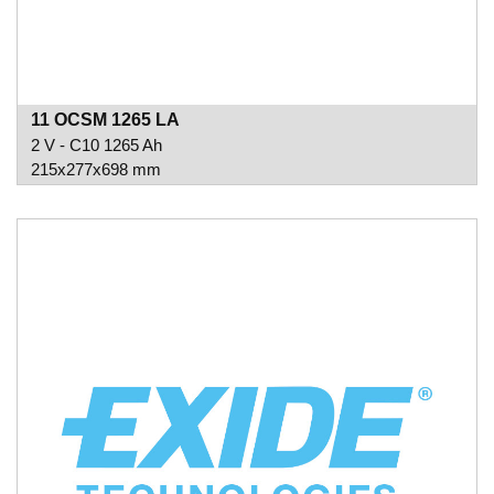
11 OCSM 1265 LA
2 V - C10 1265 Ah
215x277x698 mm