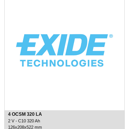
4 OCSM 320 LA
2 V - C10 320 Ah
126x208x522 mm