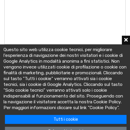
2 OCSM 160 LA
Questo sito web utilizza cookie tecnici, per migliorare
2 V - C10 160 Ah
l'esperienza di navigazione dei nostri visitatori e i cookie di
126x208x522 mm
Google Analytics in modalità anonima a fini statistici. Non
vengono invece utilizzati cookie di profilazione o cookie con
finalità di marketing, pubblicitarie e promozionali. Cliccando
sul tasto "Tutti i cookie" verranno attivati sia i cookie
tecnici, sia i cookie di Google Analytics. Cliccando sul tasto
"Solo cookie tecnici" verranno attivati solo i cookie
indispensabili al funzionamento del sito. Proseguendo con
la navigazione il visitatore accetta la nostra Cookie Policy.
BatteryClinic
Per maggiori informazioni cliccare sul link "Cookie Policy".
Tutti i cookie
Via Cooperativa lime, 14 - 10095 - Grugliasco (TO) Italia
P.IVA: 10618480015