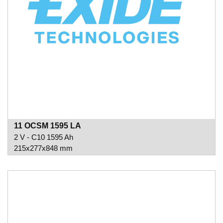
11 OCSM 1595 LA
2 V - C10 1595 Ah
215x277x848 mm