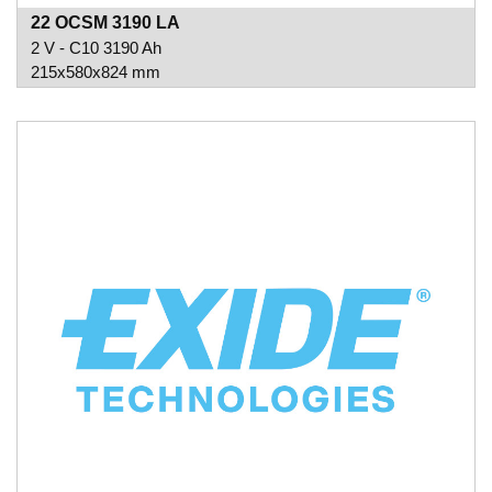
22 OCSM 3190 LA
2 V - C10 3190 Ah
215x580x824 mm