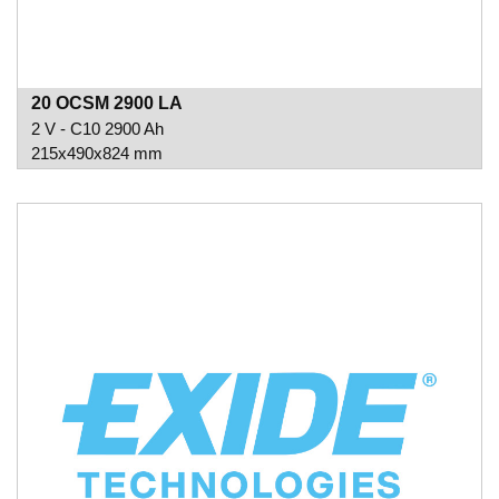
20 OCSM 2900 LA
2 V - C10 2900 Ah
215x490x824 mm