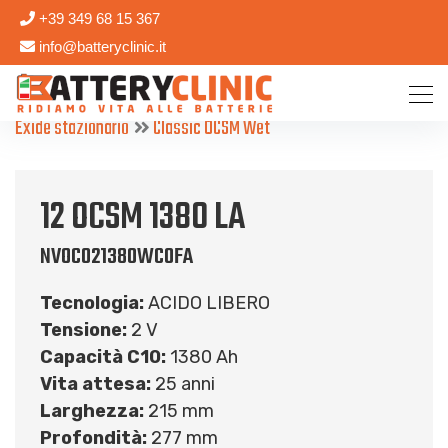
+39 349 68 15 367
info@batteryclinic.it
Exide stazionario
Classic OCSM Wet
12 OCSM 1380 LA
NVOC021380WC0FA
Tecnologia:
ACIDO LIBERO
Tensione:
2 V
Capacità C10:
1380 Ah
Vita attesa:
25 anni
Larghezza:
215 mm
Profondità:
277 mm