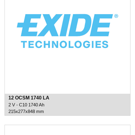
12 OCSM 1740 LA
2 V - C10 1740 Ah
215x277x848 mm