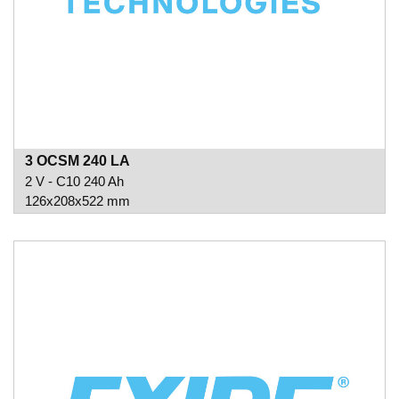
3 OCSM 240 LA
2 V - C10 240 Ah
126x208x522 mm