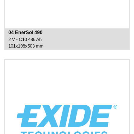
04 EnerSol 490
2 V - C10 486 Ah
101x198x503 mm