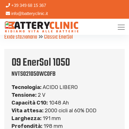
+39 349 68 15 367
info@batteryclinic.it
Exide stazionario
Classic EnerSol
09 EnerSol 1050
NVTS021050WC0FB
Tecnologia:
ACIDO LIBERO
Tensione:
2 V
Capacità C10:
1048 Ah
Vita attesa:
2000 cicli al 60% DOD
Larghezza:
191 mm
Profondità:
198 mm