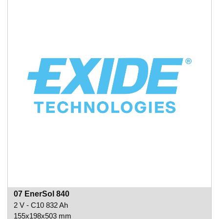
07 EnerSol 840
2 V - C10 832 Ah
155x198x503 mm