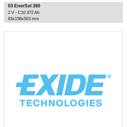
03 EnerSol 380
2 V - C10 372 Ah
83x198x503 mm