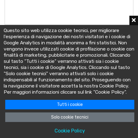
10 EnerSol 1110
Questo sito web utilizza cookie tecnici, per migliorare
2 V - C10 1106 Ah
l'esperienza di navigazione dei nostri visitatori e i cookie di
191x198x503 mm
Google Analytics in modalità anonima a fini statistici. Non
vengono invece utilizzati cookie di profilazione o cookie con
finalità di marketing, pubblicitarie e promozionali. Cliccando
sul tasto "Tutti i cookie" verranno attivati sia i cookie
tecnici, sia i cookie di Google Analytics. Cliccando sul tasto
"Solo cookie tecnici" verranno attivati solo i cookie
indispensabili al funzionamento del sito. Proseguendo con
la navigazione il visitatore accetta la nostra Cookie Policy.
BatteryClinic
Per maggiori informazioni cliccare sul link "Cookie Policy".
Tutti i cookie
Via Cooperativa lime, 14 - 10095 - Grugliasco (TO) Italia
P.IVA: 10618480015
Solo cookie tecnici
Privacy Policy
·
Cookie Policy
Cookie Policy