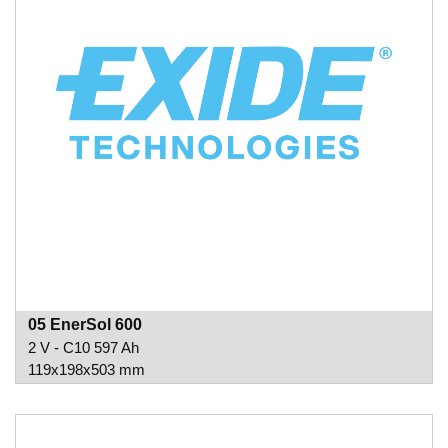
05 EnerSol 600
2 V - C10 597 Ah
119x198x503 mm