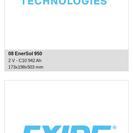
08 EnerSol 950
2 V - C10 942 Ah
173x198x503 mm