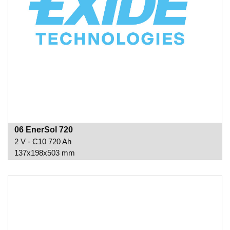
06 EnerSol 720
2 V - C10 720 Ah
137x198x503 mm