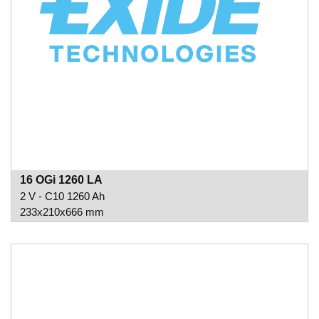
16 OGi 1260 LA
2 V - C10 1260 Ah
233x210x666 mm