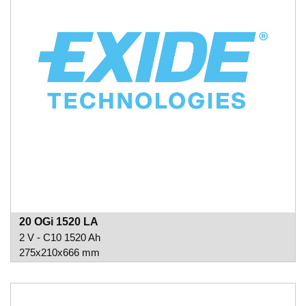
20 OGi 1520 LA
2 V - C10 1520 Ah
275x210x666 mm