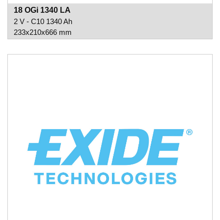
18 OGi 1340 LA
2 V - C10 1340 Ah
233x210x666 mm