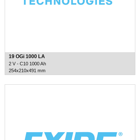
19 OGi 1000 LA
2 V - C10 1000 Ah
254x210x491 mm