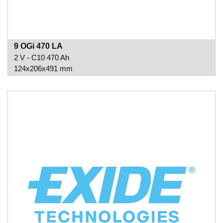
9 OGi 470 LA
2 V - C10 470 Ah
124x206x491 mm