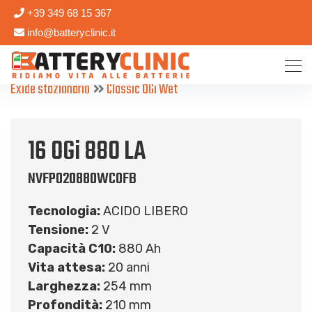
+39 349 68 15 367
info@batteryclinic.it
Exide stazionario
Classic OGi Wet
16 OGi 880 LA
NVFP020880WC0FB
Tecnologia:
ACIDO LIBERO
Tensione:
2 V
Capacità C10:
880 Ah
Vita attesa:
20 anni
Larghezza:
254 mm
Profondità:
210 mm