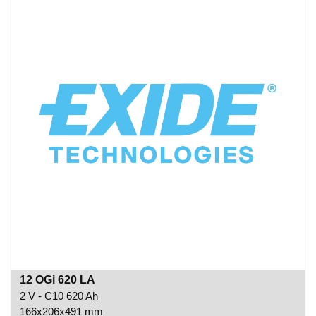
12 OGi 620 LA
2 V - C10 620 Ah
166x206x491 mm