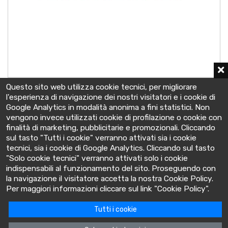
14 OGi 800 LA
Questo sito web utilizza cookie tecnici, per migliorare
2 V - C10 800 Ah
l'esperienza di navigazione dei nostri visitatori e i cookie di
254x210x491 mm
Google Analytics in modalità anonima a fini statistici. Non
vengono invece utilizzati cookie di profilazione o cookie con
finalità di marketing, pubblicitarie e promozionali. Cliccando
sul tasto "Tutti i cookie" verranno attivati sia i cookie
tecnici, sia i cookie di Google Analytics. Cliccando sul tasto
"Solo cookie tecnici" verranno attivati solo i cookie
indispensabili al funzionamento del sito. Proseguendo con
la navigazione il visitatore accetta la nostra Cookie Policy.
BatteryClinic
Per maggiori informazioni cliccare sul link "Cookie Policy".
Tutti i cookie
Via Cooperativa lime, 14 - 10095 - Grugliasco (TO) Italia
P.IVA: 10618480015