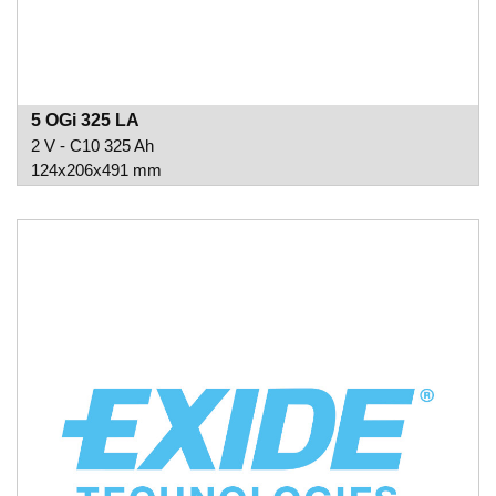
5 OGi 325 LA
2 V - C10 325 Ah
124x206x491 mm