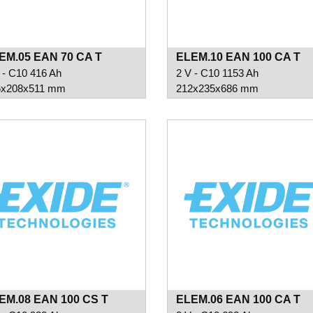
EM.05 EAN 70 CA T
ELEM.10 EAN 100 CA T
 - C10 416 Ah
2 V - C10 1153 Ah
6x208x511 mm
212x235x686 mm
EM.08 EAN 100 CS T
ELEM.06 EAN 100 CA T