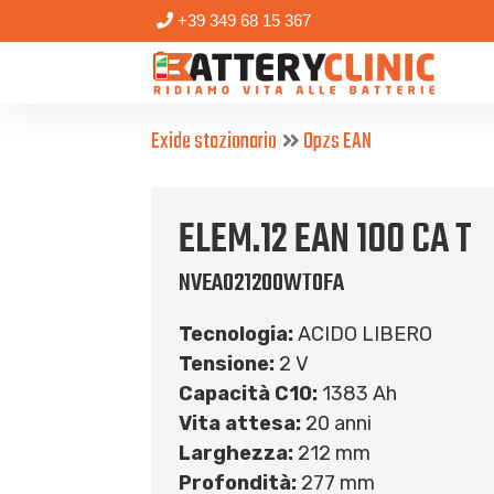
+39 349 68 15 367
Exide stazionario
Opzs EAN
ELEM.12 EAN 100 CA T
NVEA021200WT0FA
Tecnologia:
ACIDO LIBERO
Tensione:
2 V
Capacità C10:
1383 Ah
Vita attesa:
20 anni
Larghezza:
212 mm
Profondità:
277 mm