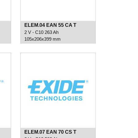
ELEM.04 EAN 55 CA T
2 V - C10 263 Ah
105x206x399 mm
ELEM.07 EAN 70 CS T