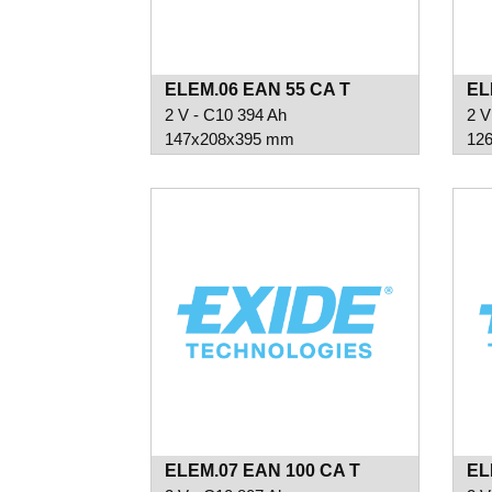
ELEM.06 EAN 55 CA T
EL
2 V - C10 394 Ah
2 V
147x208x395 mm
12
ELEM.07 EAN 100 CA T
EL