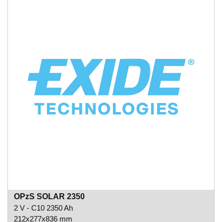
OPzS SOLAR 2350
2 V - C10 2350 Ah
212x277x836 mm