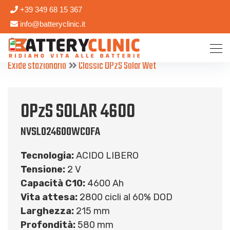
+39 349 68 15 367
info@batteryclinic.it
Exide stazionario
Classic OPzS Solar Wet
OPzS SOLAR 4600
NVSL024600WC0FA
Tecnologia:
ACIDO LIBERO
Tensione:
2 V
Capacità C10:
4600 Ah
Vita attesa:
2800 cicli al 60% DOD
Larghezza:
215 mm
Profondità:
580 mm