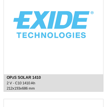
OPzS SOLAR 1410
2 V - C10 1410 Ah
212x193x686 mm