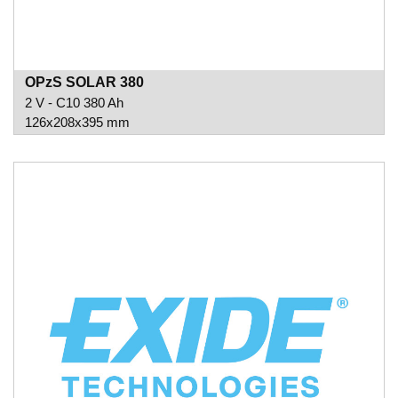
OPzS SOLAR 380
2 V - C10 380 Ah
126x208x395 mm