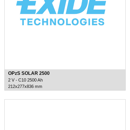
OPzS SOLAR 2500
2 V - C10 2500 Ah
212x277x836 mm