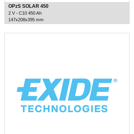
OPzS SOLAR 450
2 V - C10 450 Ah
147x208x395 mm