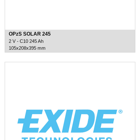
OPzS SOLAR 245
2 V - C10 245 Ah
105x208x395 mm