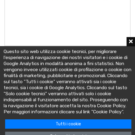
OPzS SOLAR 305
Questo sito web utilizza cookie tecnici, per migliorare
2 V - C10 305 Ah
l'esperienza di navigazione dei nostri visitatori e i cookie di
105x208x395 mm
Google Analytics in modalità anonima a fini statistici. Non
vengono invece utilizzati cookie di profilazione o cookie con
finalità di marketing, pubblicitarie e promozionali. Cliccando
sul tasto "Tutti i cookie" verranno attivati sia i cookie
tecnici, sia i cookie di Google Analytics. Cliccando sul tasto
"Solo cookie tecnici" verranno attivati solo i cookie
indispensabili al funzionamento del sito. Proseguendo con
la navigazione il visitatore accetta la nostra Cookie Policy.
BatteryClinic
Per maggiori informazioni cliccare sul link "Cookie Policy".
Tutti i cookie
Via Cooperativa lime, 14 - 10095 - Grugliasco (TO) Italia
P.IVA: 10618480015