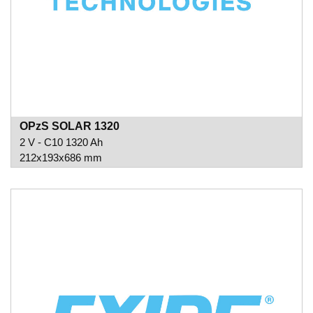
OPzS SOLAR 1320
2 V - C10 1320 Ah
212x193x686 mm