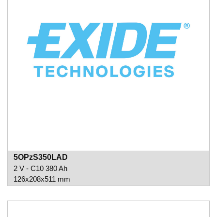
5OPzS350LAD
2 V - C10 380 Ah
126x208x511 mm