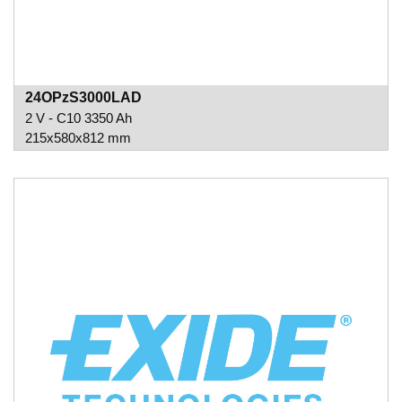
24OPzS3000LAD
2 V - C10 3350 Ah
215x580x812 mm