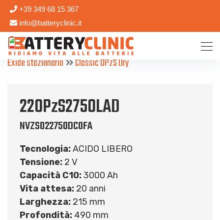
+39 349 68 15 367
info@batteryclinic.it
Exide stazionario
Classic OPzS Dry
22OPzS2750LAD
NVZS022750DC0FA
Tecnologia:
ACIDO LIBERO
Tensione:
2 V
Capacità C10:
3000 Ah
Vita attesa:
20 anni
Larghezza:
215 mm
Profondità:
490 mm