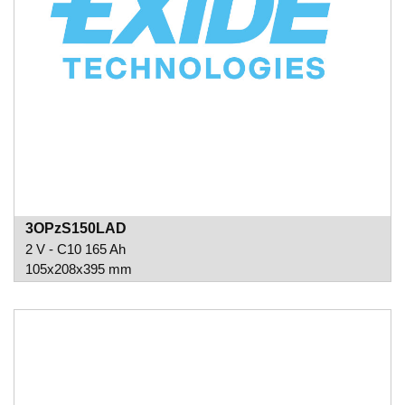
3OPzS150LAD
2 V - C10 165 Ah
105x208x395 mm