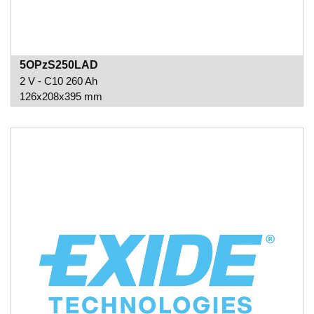
5OPzS250LAD
2 V - C10 260 Ah
126x208x395 mm