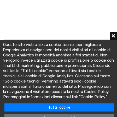
7OPzS700LAD
Questo sito web utilizza cookie tecnici, per migliorare
2 V - C10 750 Ah
l'esperienza di navigazione dei nostri visitatori e i cookie di
147x208x686 mm
Google Analytics in modalità anonima a fini statistici. Non
vengono invece utilizzati cookie di profilazione o cookie con
finalità di marketing, pubblicitarie e promozionali. Cliccando
sul tasto "Tutti i cookie" verranno attivati sia i cookie
tecnici, sia i cookie di Google Analytics. Cliccando sul tasto
"Solo cookie tecnici" verranno attivati solo i cookie
indispensabili al funzionamento del sito. Proseguendo con
la navigazione il visitatore accetta la nostra Cookie Policy.
BatteryClinic
Per maggiori informazioni cliccare sul link "Cookie Policy".
Tutti i cookie
Via Cooperativa lime, 14 - 10095 - Grugliasco (TO) Italia
P.IVA: 10618480015