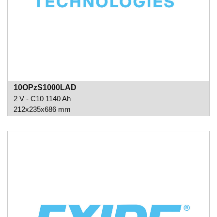
10OPzS1000LAD
2 V - C10 1140 Ah
212x235x686 mm