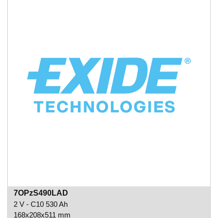
7OPzS490LAD
2 V - C10 530 Ah
168x208x511 mm