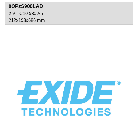
9OPzS900LAD
2 V - C10 980 Ah
212x193x686 mm