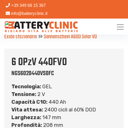
+39 349 68 15 367
info@batteryclinic.it
Exide stazionario
Sonnenschein A600 Solar V0
6 OPzV 440FV0
NGS6020440VS0FC
Tecnologia:
GEL
Tensione:
2 V
Capacità C10:
440 Ah
Vita attesa:
2400 cicli al 60% DOD
Larghezza:
147 mm
Profondità:
208 mm