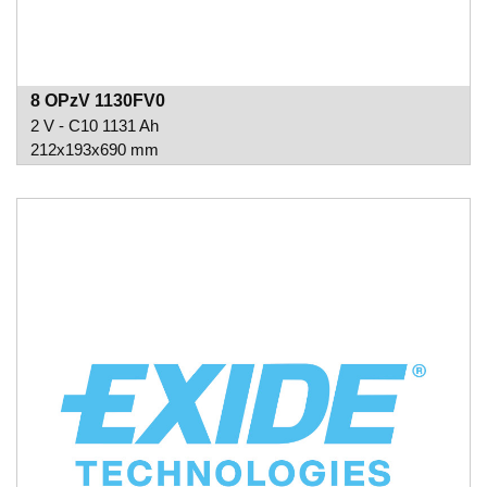
8 OPzV 1130FV0
2 V - C10 1131 Ah
212x193x690 mm