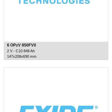
6 OPzV 850FV0
2 V - C10 848 Ah
147x208x690 mm