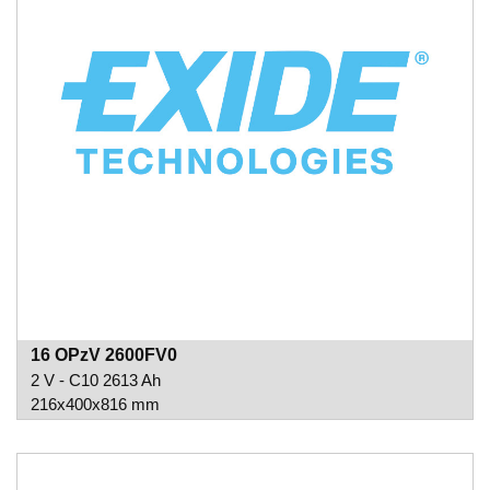
16 OPzV 2600FV0
2 V - C10 2613 Ah
216x400x816 mm