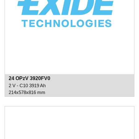
24 OPzV 3920FV0
2 V - C10 3919 Ah
214x578x816 mm