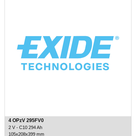
4 OPzV 295FV0
2 V - C10 294 Ah
105x208x399 mm