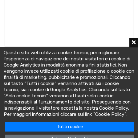
5 OPzV 370FV0
Questo sito web utilizza cookie tecnici, per migliorare
2 V - C10 367 Ah
l'esperienza di navigazione dei nostri visitatori e i cookie di
126x208x399 mm
Google Analytics in modalità anonima a fini statistici. Non
vengono invece utilizzati cookie di profilazione o cookie con
finalità di marketing, pubblicitarie e promozionali. Cliccando
sul tasto "Tutti i cookie" verranno attivati sia i cookie
tecnici, sia i cookie di Google Analytics. Cliccando sul tasto
"Solo cookie tecnici" verranno attivati solo i cookie
indispensabili al funzionamento del sito. Proseguendo con
la navigazione il visitatore accetta la nostra Cookie Policy.
BatteryClinic
Per maggiori informazioni cliccare sul link "Cookie Policy".
Tutti i cookie
Via Cooperativa lime, 14 - 10095 - Grugliasco (TO) Italia
P.IVA: 10618480015