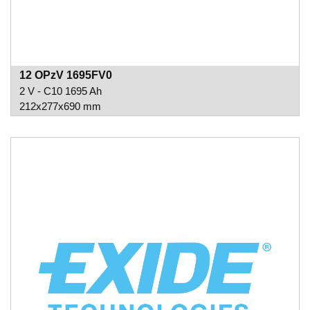
12 OPzV 1695FV0
2 V - C10 1695 Ah
212x277x690 mm