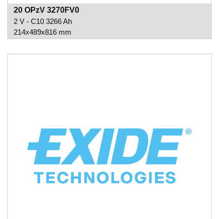
20 OPzV 3270FV0
2 V - C10 3266 Ah
214x489x816 mm