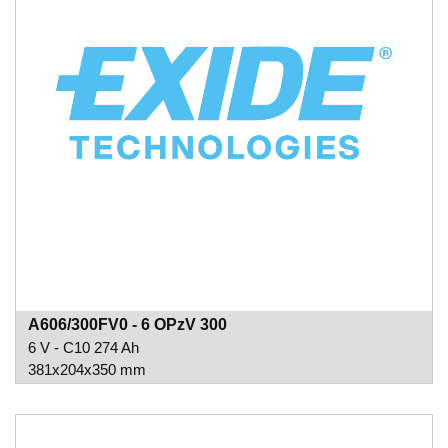
A606/300FV0 - 6 OPzV 300
6 V - C10 274 Ah
381x204x350 mm