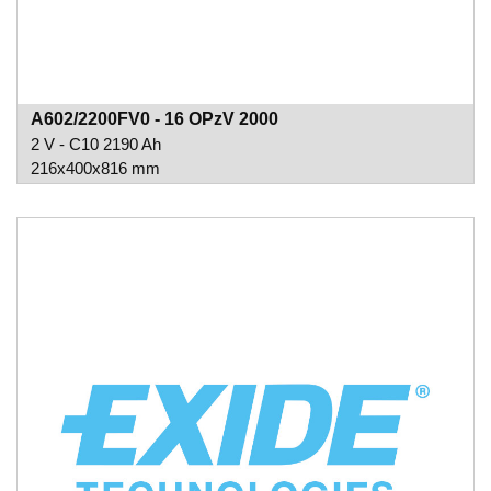
A602/2200FV0 - 16 OPzV 2000
2 V - C10 2190 Ah
216x400x816 mm