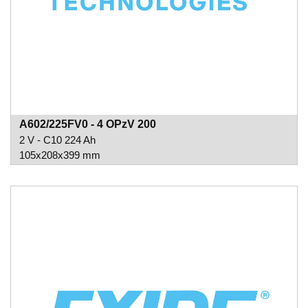
A602/225FV0 - 4 OPzV 200
2 V - C10 224 Ah
105x208x399 mm