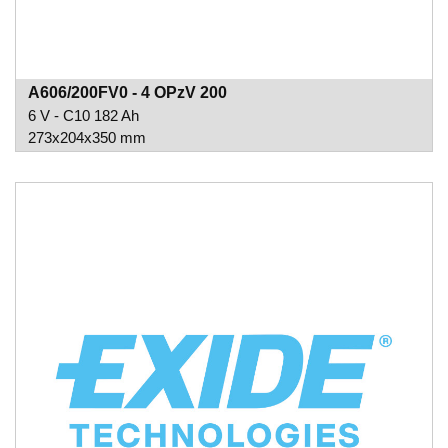
A606/200FV0 - 4 OPzV 200
6 V - C10 182 Ah
273x204x350 mm