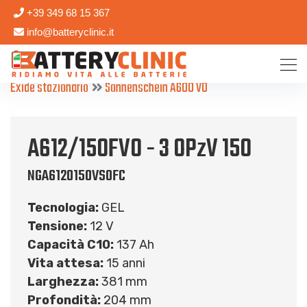
+39 349 68 15 367
info@batteryclinic.it
Exide stazionario
Sonnenschein A600 V0
A612/150FV0 - 3 OPzV 150
NGA6120150VS0FC
Tecnologia:
GEL
Tensione:
12 V
Capacità C10:
137 Ah
Vita attesa:
15 anni
Larghezza:
381 mm
Profondità:
204 mm