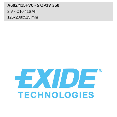
A602/415FV0 - 5 OPzV 350
2 V - C10 416 Ah
126x208x515 mm