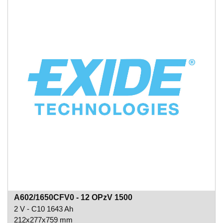
A602/1650CFV0 - 12 OPzV 1500
2 V - C10 1643 Ah
212x277x759 mm