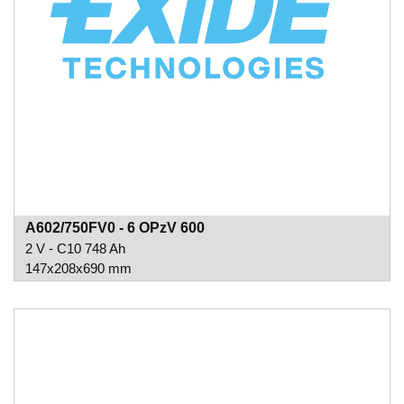
A602/750FV0 - 6 OPzV 600
2 V - C10 748 Ah
147x208x690 mm