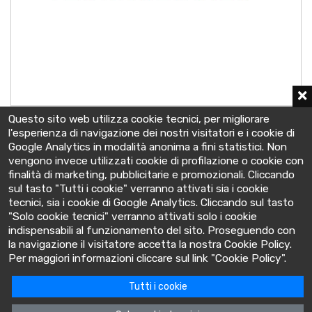
A602/1010FV0 - 8 OPzV 800
Questo sito web utilizza cookie tecnici, per migliorare
2 V - C10 998 Ah
l'esperienza di navigazione dei nostri visitatori e i cookie di
212x193x690 mm
Google Analytics in modalità anonima a fini statistici. Non
vengono invece utilizzati cookie di profilazione o cookie con
finalità di marketing, pubblicitarie e promozionali. Cliccando
sul tasto "Tutti i cookie" verranno attivati sia i cookie
tecnici, sia i cookie di Google Analytics. Cliccando sul tasto
"Solo cookie tecnici" verranno attivati solo i cookie
indispensabili al funzionamento del sito. Proseguendo con
la navigazione il visitatore accetta la nostra Cookie Policy.
BatteryClinic
Per maggiori informazioni cliccare sul link "Cookie Policy".
Tutti i cookie
Via Cooperativa lime, 14 - 10095 - Grugliasco (TO) Italia
P.IVA: 10618480015