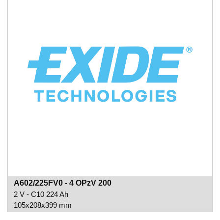
A602/225FV0 - 4 OPzV 200
2 V - C10 224 Ah
105x208x399 mm