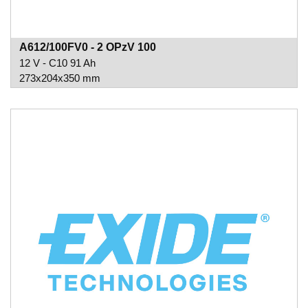
A612/100FV0 - 2 OPzV 100
12 V - C10 91 Ah
273x204x350 mm