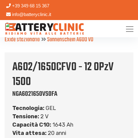
+39 349 68 15 367
info@batteryclinic.it
Exide stazionario
Sonnenschein A600 V0
A602/1650CFV0 - 12 OPzV
1500
NGA6021650VS0FA
Tecnologia:
GEL
Tensione:
2 V
Capacità C10:
1643 Ah
Vita attesa:
20 anni