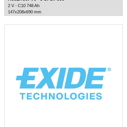
2 V - C10 748 Ah
147x208x690 mm