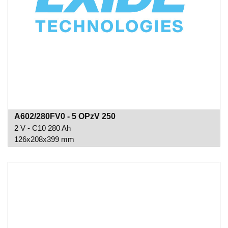
A602/280FV0 - 5 OPzV 250
2 V - C10 280 Ah
126x208x399 mm