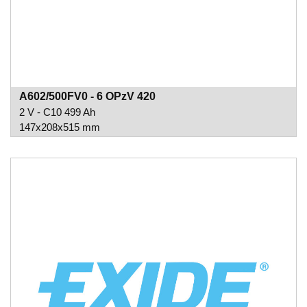
A602/500FV0 - 6 OPzV 420
2 V - C10 499 Ah
147x208x515 mm