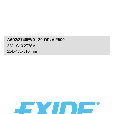
A602/2740FV0 - 20 OPzV 2500
2 V - C10 2738 Ah
214x489x816 mm