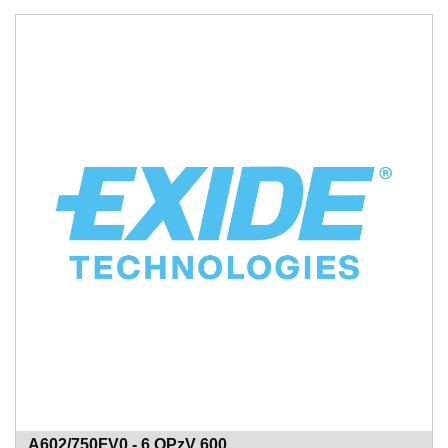
A602/750FV0 - 6 OPzV 600