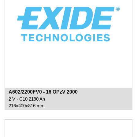
A602/2200FV0 - 16 OPzV 2000
2 V - C10 2190 Ah
216x400x816 mm