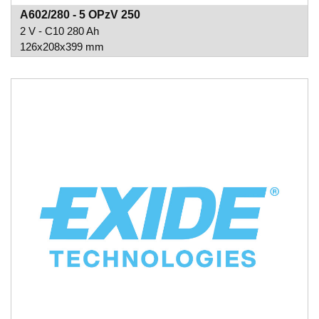
A602/280 - 5 OPzV 250
2 V - C10 280 Ah
126x208x399 mm