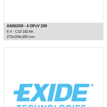
A606/200 - 4 OPzV 200
6 V - C10 182 Ah
273x204x350 mm