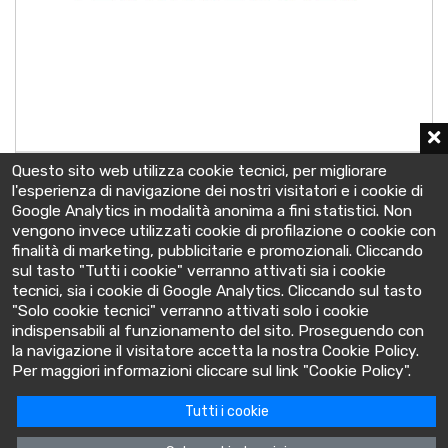
A602/1650C - 12 OPzV 1500C
Questo sito web utilizza cookie tecnici, per migliorare
2 V - C10 1643 Ah
l'esperienza di navigazione dei nostri visitatori e i cookie di
212x277x759 mm
Google Analytics in modalità anonima a fini statistici. Non
vengono invece utilizzati cookie di profilazione o cookie con
finalità di marketing, pubblicitarie e promozionali. Cliccando
sul tasto "Tutti i cookie" verranno attivati sia i cookie
tecnici, sia i cookie di Google Analytics. Cliccando sul tasto
"Solo cookie tecnici" verranno attivati solo i cookie
indispensabili al funzionamento del sito. Proseguendo con
la navigazione il visitatore accetta la nostra Cookie Policy.
BatteryClinic
Per maggiori informazioni cliccare sul link "Cookie Policy".
Tutti i cookie
Via Cooperativa lime, 14 - 10095 - Grugliasco (TO) Italia
P.IVA: 10618480015