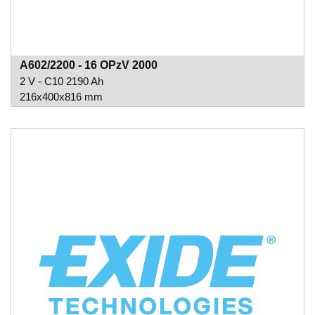
A602/2200 - 16 OPzV 2000
2 V - C10 2190 Ah
216x400x816 mm