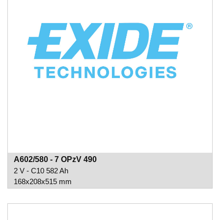
A602/580 - 7 OPzV 490
2 V - C10 582 Ah
168x208x515 mm