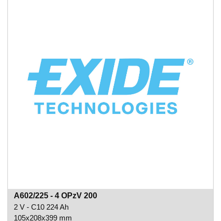
A602/225 - 4 OPzV 200
2 V - C10 224 Ah
105x208x399 mm