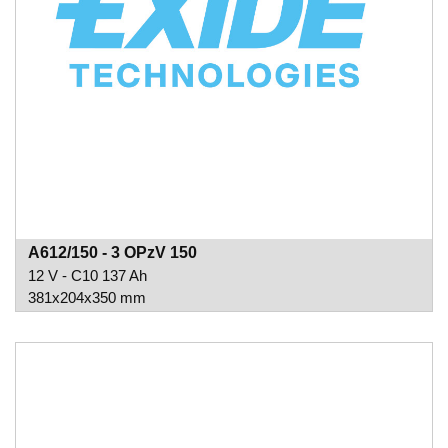
A612/150 - 3 OPzV 150
12 V - C10 137 Ah
381x204x350 mm