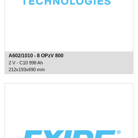
A602/1010 - 8 OPzV 800
2 V - C10 998 Ah
212x193x690 mm