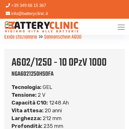
+39 349 68 15 367
info@batteryclinic.it
Exide stazionario
Sonnenschein A600
A602/1250 - 10 OPzV 1000
NGA6021250HS0FA
Tecnologia:
GEL
Tensione:
2 V
Capacità C10:
1248 Ah
Vita attesa:
20 anni
Larghezza:
212 mm
Profondità:
235 mm