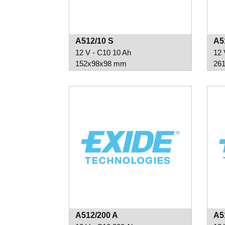
A512/10 S
A5
12 V - C10 10 Ah
12 
152x98x98 mm
26
A512/200 A
A5