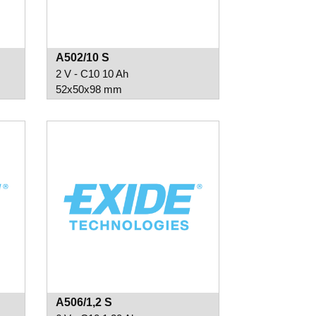
A502/10 S
2 V - C10 10 Ah
52x50x98 mm
A506/1,2 S