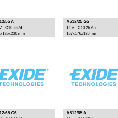
12/55 A
A512/25 G5
V - C10 55 Ah
12 V - C10 25 Ah
1x135x230 mm
167x176x126 mm
12/65 G6
A512/85 A