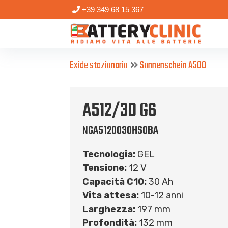
+39 349 68 15 367
Exide stazionario
Sonnenschein A500
A512/30 G6
NGA5120030HS0BA
Tecnologia:
GEL
Tensione:
12 V
Capacità C10:
30 Ah
Vita attesa:
10-12 anni
Larghezza:
197 mm
Profondità:
132 mm