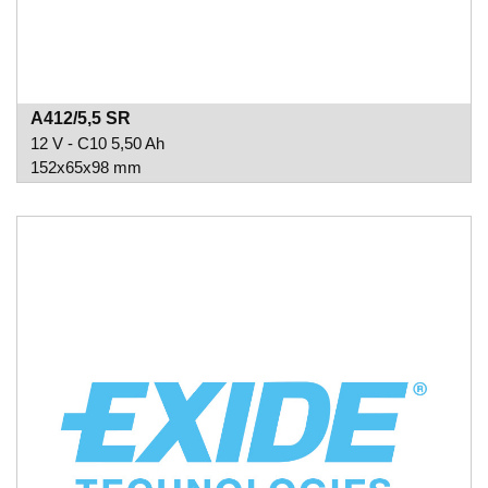
A412/5,5 SR
12 V - C10 5,50 Ah
152x65x98 mm