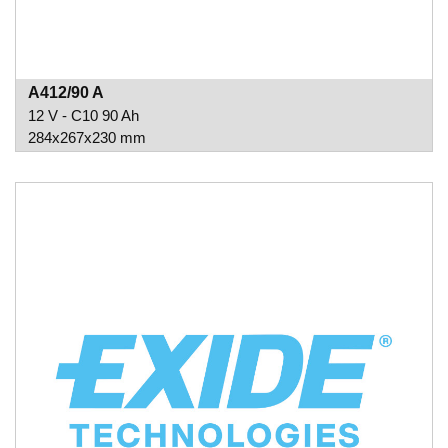
A412/90 A
12 V - C10 90 Ah
284x267x230 mm