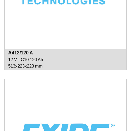
A412/120 A
12 V - C10 120 Ah
513x223x223 mm