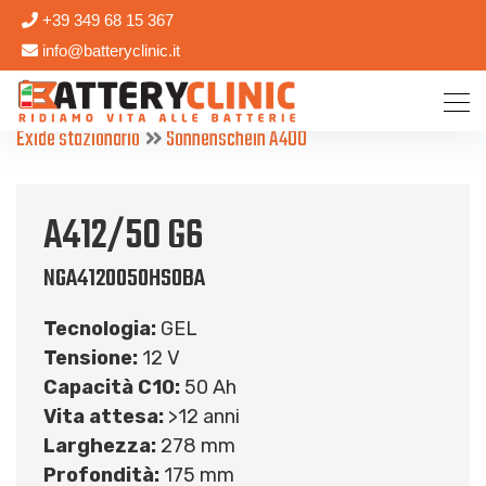
+39 349 68 15 367
info@batteryclinic.it
Exide stazionario
Sonnenschein A400
A412/50 G6
NGA4120050HS0BA
Tecnologia:
GEL
Tensione:
12 V
Capacità C10:
50 Ah
Vita attesa:
>12 anni
Larghezza:
278 mm
Profondità:
175 mm