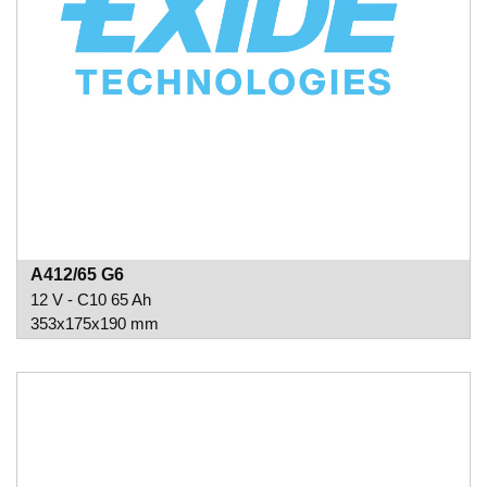
A412/65 G6
12 V - C10 65 Ah
353x175x190 mm