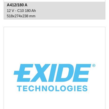
A412/180 A
12 V - C10 180 Ah
518x274x238 mm