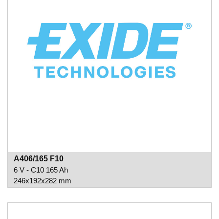
A406/165 F10
6 V - C10 165 Ah
246x192x282 mm