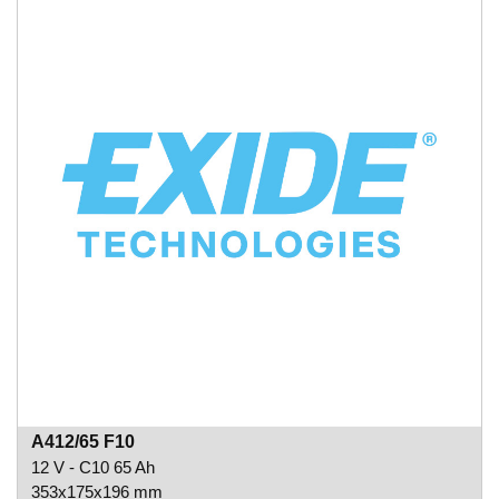
A412/65 F10
12 V - C10 65 Ah
353x175x196 mm