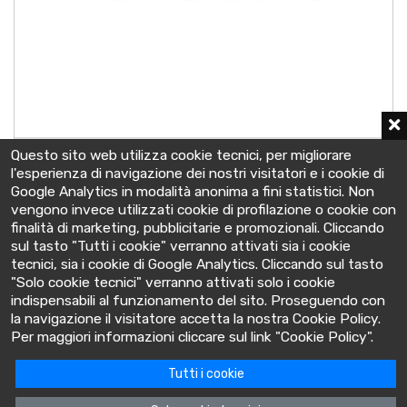
A412/120 A V0
Questo sito web utilizza cookie tecnici, per migliorare
12 V - C10 120 Ah
l'esperienza di navigazione dei nostri visitatori e i cookie di
513x223x223 mm
Google Analytics in modalità anonima a fini statistici. Non
vengono invece utilizzati cookie di profilazione o cookie con
finalità di marketing, pubblicitarie e promozionali. Cliccando
sul tasto "Tutti i cookie" verranno attivati sia i cookie
tecnici, sia i cookie di Google Analytics. Cliccando sul tasto
"Solo cookie tecnici" verranno attivati solo i cookie
indispensabili al funzionamento del sito. Proseguendo con
la navigazione il visitatore accetta la nostra Cookie Policy.
BatteryClinic
Per maggiori informazioni cliccare sul link "Cookie Policy".
Tutti i cookie
Via Cooperativa lime, 14 - 10095 - Grugliasco (TO) Italia
P.IVA: 10618480015